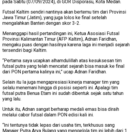
pada Sabtu (07/09/2024), di GOR Disporasu, Kota Medan.
Futsal Kaltim sendiri nantinya akan bertemu tim dari Provinsi
Jawa Timur (Jatim), yang juga lolos ke final setelah
mengalahkan Banten dengan skor 3-2.
Menanggapi hasil pertandingan ini, Ketua Asosiasi Futsal
Provinsi Kalimantan Timur (AFP Kaltim), Adnan Faridhan,
mengaku puas dengan hasilnya karena laga ini menjadi sejarah
tersendiri bagi Kaltim.
“Pertama saya ucapkan alhamdulillah atas kesuksesan tim
futsal putra yang telah mencatat sejarah bisa masuk ke final
dari PON pertama kalinya ini,” ucap Adnan Faridhan.
Selain itu Ia juga mengapresiasi kinerja manager tim yang
selalu menemani hingga di posisi seperti ini. Apalagi tim
futsal putra Benua Etam ini sudah dibentuk sejak satu tahun
yang lalu.
Untuk itu, Adnan sangat berharap medali emas bisa diraih
melalui cabor futsal dalam PON edisi kali ini.
“Ini tentunya tidak lepas dari usaha tim, terkhusus sang
Manajer Putra Arya Bulang yang mengelola tim ini lebih dari 1