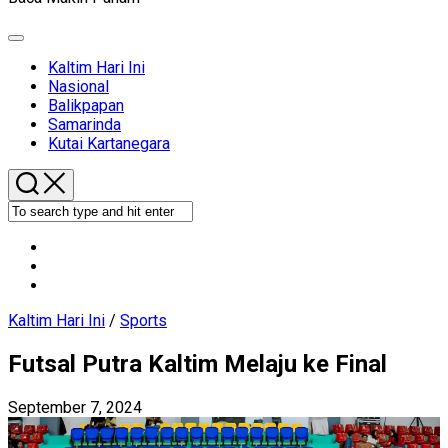
Expand
Menu
Current
Kaltim Hari Ini
Page
Nasional
Parent
Balikpapan
Samarinda
Kutai Kartanegara
Kaltim Hari Ini
/
Sports
Futsal Putra Kaltim Melaju ke Final
September 7, 2024