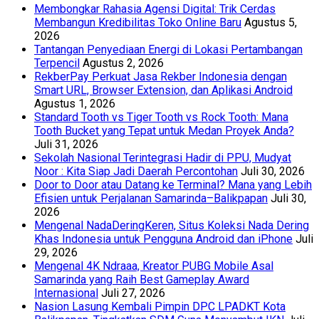
Membongkar Rahasia Agensi Digital: Trik Cerdas
Membangun Kredibilitas Toko Online Baru
Agustus 5,
2026
Tantangan Penyediaan Energi di Lokasi Pertambangan
Terpencil
Agustus 2, 2026
RekberPay Perkuat Jasa Rekber Indonesia dengan
Smart URL, Browser Extension, dan Aplikasi Android
Agustus 1, 2026
Standard Tooth vs Tiger Tooth vs Rock Tooth: Mana
Tooth Bucket yang Tepat untuk Medan Proyek Anda?
Juli 31, 2026
Sekolah Nasional Terintegrasi Hadir di PPU, Mudyat
Noor : Kita Siap Jadi Daerah Percontohan
Juli 30, 2026
Door to Door atau Datang ke Terminal? Mana yang Lebih
Efisien untuk Perjalanan Samarinda–Balikpapan
Juli 30,
2026
Mengenal NadaDeringKeren, Situs Koleksi Nada Dering
Khas Indonesia untuk Pengguna Android dan iPhone
Juli
29, 2026
Mengenal 4K Ndraaa, Kreator PUBG Mobile Asal
Samarinda yang Raih Best Gameplay Award
Internasional
Juli 27, 2026
Nasion Lasung Kembali Pimpin DPC LPADKT Kota