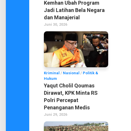
Kemhan Ubah Program
Jadi Latihan Bela Negara
dan Manajerial
Juni 30, 2026
Kriminal
/
Nasional
/
Politik &
Hukum
Yaqut Cholil Qoumas
Dirawat, KPK Minta RS
Polri Percepat
Penanganan Medis
Juni 29, 2026