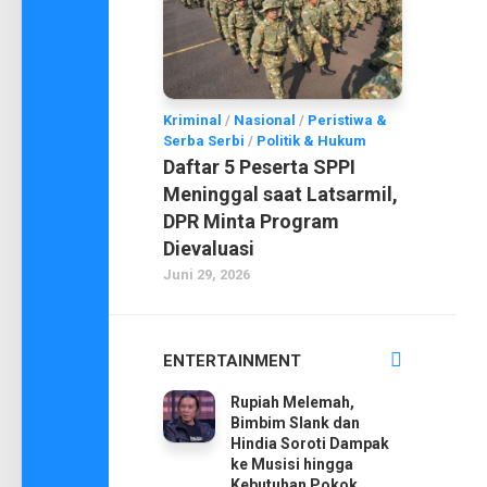
Kriminal
/
Nasional
/
Peristiwa &
Serba Serbi
/
Politik & Hukum
Daftar 5 Peserta SPPI
Meninggal saat Latsarmil,
DPR Minta Program
Dievaluasi
Juni 29, 2026
ENTERTAINMENT
Rupiah Melemah,
Bimbim Slank dan
Hindia Soroti Dampak
ke Musisi hingga
Kebutuhan Pokok