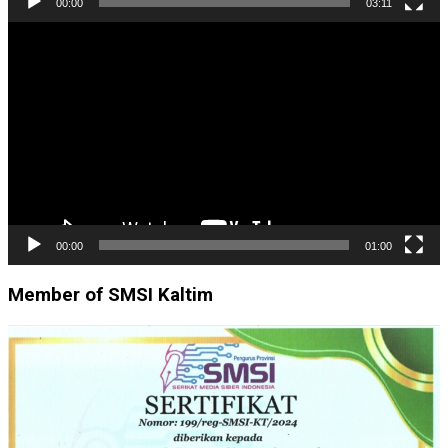
00:00
03:11
Pemutar
Video
00:00
01:00
Member of SMSI Kaltim