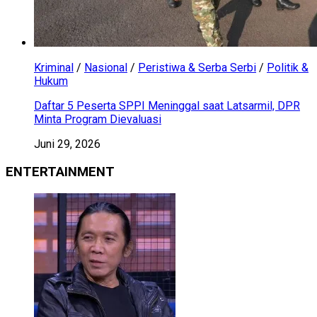
Kriminal
/
Nasional
/
Peristiwa & Serba Serbi
/
Politik &
Hukum
Daftar 5 Peserta SPPI Meninggal saat Latsarmil, DPR
Minta Program Dievaluasi
Juni 29, 2026
ENTERTAINMENT