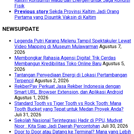
Kaltim Konsumsi Madu dan Energen untuk Jaga Kondisi
Fisik
Previous story
Sekda Provinsi Kaltim Jadi Orang
Pertama yang Disuntik Vaksin di Kaltim
NEWSUPDATE
Legenda Putri Karang Melenu Tampil Spektakuler Lewat
Video Mapping di Museum Mulawarman
Agustus 7,
2026
Membongkar Rahasia Agensi Digital: Trik Cerdas
Membangun Kredibilitas Toko Online Baru
Agustus 5,
2026
Tantangan Penyediaan Energi di Lokasi Pertambangan
Terpencil
Agustus 2, 2026
RekberPay Perkuat Jasa Rekber Indonesia dengan
Smart URL, Browser Extension, dan Aplikasi Android
Agustus 1, 2026
Standard Tooth vs Tiger Tooth vs Rock Tooth: Mana
Tooth Bucket yang Tepat untuk Medan Proyek Anda?
Juli 31, 2026
Sekolah Nasional Terintegrasi Hadir di PPU, Mudyat
Noor : Kita Siap Jadi Daerah Percontohan
Juli 30, 2026
Door to Door atau Datang ke Terminal? Mana yang Lebih