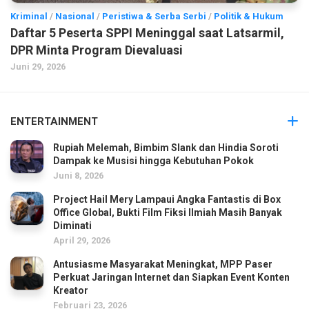
Kriminal
/
Nasional
/
Peristiwa & Serba Serbi
/
Politik & Hukum
Daftar 5 Peserta SPPI Meninggal saat Latsarmil,
DPR Minta Program Dievaluasi
Juni 29, 2026
ENTERTAINMENT
Rupiah Melemah, Bimbim Slank dan Hindia Soroti
Dampak ke Musisi hingga Kebutuhan Pokok
Juni 8, 2026
Project Hail Mery Lampaui Angka Fantastis di Box
Office Global, Bukti Film Fiksi Ilmiah Masih Banyak
Diminati
April 29, 2026
Antusiasme Masyarakat Meningkat, MPP Paser
Perkuat Jaringan Internet dan Siapkan Event Konten
Kreator
Februari 23, 2026