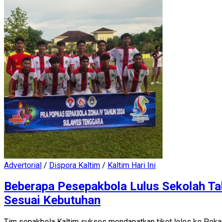
Advertorial
/
Dispora Kaltim
/
Kaltim Hari Ini
Beberapa Pesepakbola Lulus Sekolah Ta
Sesuai Kebutuhan
Tim sepakbola Kaltim sukses mendapatkan tiket lolos ke Pek