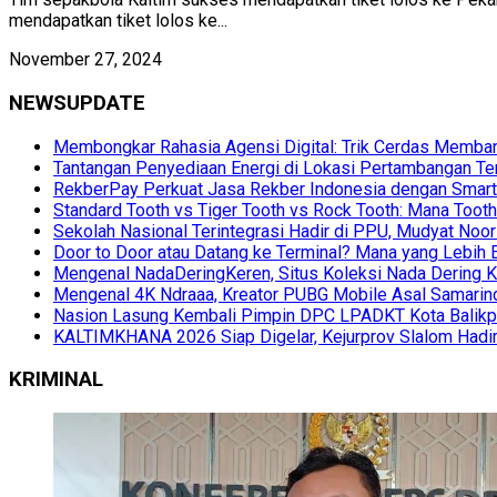
mendapatkan tiket lolos ke...
November 27, 2024
NEWSUPDATE
Membongkar Rahasia Agensi Digital: Trik Cerdas Membang
Tantangan Penyediaan Energi di Lokasi Pertambangan Te
RekberPay Perkuat Jasa Rekber Indonesia dengan Smart 
Standard Tooth vs Tiger Tooth vs Rock Tooth: Mana Too
Sekolah Nasional Terintegrasi Hadir di PPU, Mudyat Noor
Door to Door atau Datang ke Terminal? Mana yang Lebih 
Mengenal NadaDeringKeren, Situs Koleksi Nada Dering K
Mengenal 4K Ndraaa, Kreator PUBG Mobile Asal Samarind
Nasion Lasung Kembali Pimpin DPC LPADKT Kota Balik
KALTIMKHANA 2026 Siap Digelar, Kejurprov Slalom Hadir
KRIMINAL