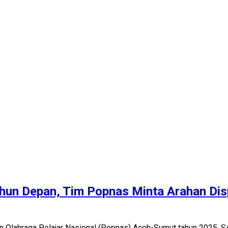
hun Depan, Tim Popnas Minta Arahan Dis
an Olahraga Pelajar Nasional (Popnas) Aceh-Sumut tahun 2025