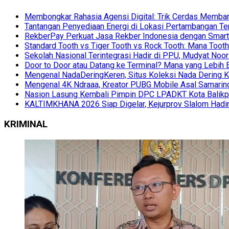
Membongkar Rahasia Agensi Digital: Trik Cerdas Membang
Tantangan Penyediaan Energi di Lokasi Pertambangan Te
RekberPay Perkuat Jasa Rekber Indonesia dengan Smart 
Standard Tooth vs Tiger Tooth vs Rock Tooth: Mana Too
Sekolah Nasional Terintegrasi Hadir di PPU, Mudyat Noor
Door to Door atau Datang ke Terminal? Mana yang Lebih 
Mengenal NadaDeringKeren, Situs Koleksi Nada Dering K
Mengenal 4K Ndraaa, Kreator PUBG Mobile Asal Samarind
Nasion Lasung Kembali Pimpin DPC LPADKT Kota Balik
KALTIMKHANA 2026 Siap Digelar, Kejurprov Slalom Hadir
KRIMINAL