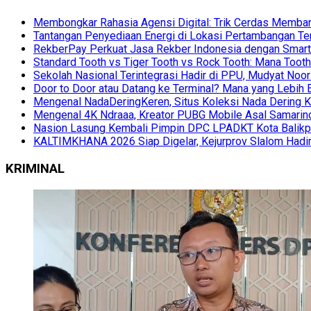
Membongkar Rahasia Agensi Digital: Trik Cerdas Membang
Tantangan Penyediaan Energi di Lokasi Pertambangan Te
RekberPay Perkuat Jasa Rekber Indonesia dengan Smart 
Standard Tooth vs Tiger Tooth vs Rock Tooth: Mana Too
Sekolah Nasional Terintegrasi Hadir di PPU, Mudyat Noor
Door to Door atau Datang ke Terminal? Mana yang Lebih 
Mengenal NadaDeringKeren, Situs Koleksi Nada Dering K
Mengenal 4K Ndraaa, Kreator PUBG Mobile Asal Samarind
Nasion Lasung Kembali Pimpin DPC LPADKT Kota Balik
KALTIMKHANA 2026 Siap Digelar, Kejurprov Slalom Hadir
KRIMINAL