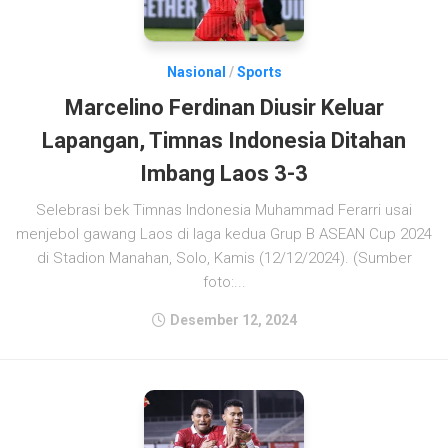
Nasional
/
Sports
Marcelino Ferdinan Diusir Keluar
Lapangan, Timnas Indonesia Ditahan
Imbang Laos 3-3
Selebrasi bek Timnas Indonesia Muhammad Ferarri usai
menjebol gawang Laos di laga kedua Grup B ASEAN Cup 2024
di Stadion Manahan, Solo, Kamis (12/12/2024). (Sumber
foto:...
Desember 12, 2024