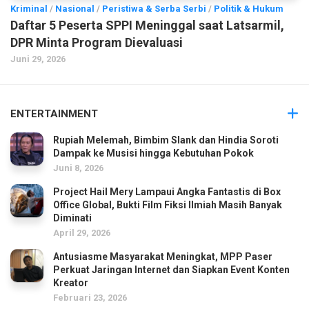
Kriminal
/
Nasional
/
Peristiwa & Serba Serbi
/
Politik & Hukum
Daftar 5 Peserta SPPI Meninggal saat Latsarmil,
DPR Minta Program Dievaluasi
Juni 29, 2026
ENTERTAINMENT
Rupiah Melemah, Bimbim Slank dan Hindia Soroti
Dampak ke Musisi hingga Kebutuhan Pokok
Juni 8, 2026
Project Hail Mery Lampaui Angka Fantastis di Box
Office Global, Bukti Film Fiksi Ilmiah Masih Banyak
Diminati
April 29, 2026
Antusiasme Masyarakat Meningkat, MPP Paser
Perkuat Jaringan Internet dan Siapkan Event Konten
Kreator
Februari 23, 2026