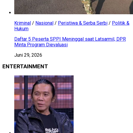
Kriminal
/
Nasional
/
Peristiwa & Serba Serbi
/
Politik &
Hukum
Daftar 5 Peserta SPPI Meninggal saat Latsarmil, DPR
Minta Program Dievaluasi
Juni 29, 2026
ENTERTAINMENT