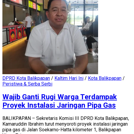
DPRD Kota Balikpapan
/
Kaltim Hari Ini
/
Kota Balikpapan
/
Peristiwa & Serba Serbi
Wajib Ganti Rugi Warga Terdampak
Proyek Instalasi Jaringan Pipa Gas
BALIKPAPAN – Sekretaris Komisi III DPRD Kota Balikpapan,
Kamaruddin Ibrahim turut menyoroti proyek instalasi jaringan
pipa gas di Jalan Soekarno-Hatta kilometer 1, Balikpapan