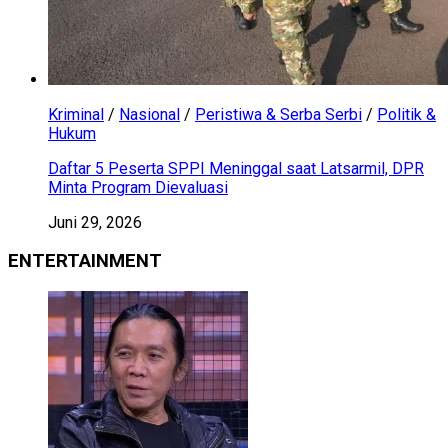
Kriminal
/
Nasional
/
Peristiwa & Serba Serbi
/
Politik &
Hukum
Daftar 5 Peserta SPPI Meninggal saat Latsarmil, DPR
Minta Program Dievaluasi
Juni 29, 2026
ENTERTAINMENT