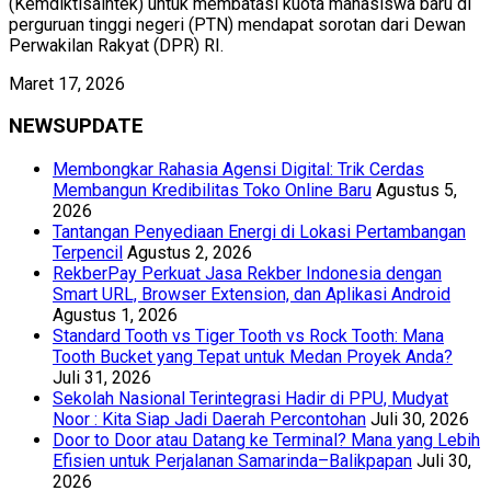
(Kemdiktisaintek) untuk membatasi kuota mahasiswa baru di
perguruan tinggi negeri (PTN) mendapat sorotan dari Dewan
Perwakilan Rakyat (DPR) RI.
Maret 17, 2026
NEWSUPDATE
Membongkar Rahasia Agensi Digital: Trik Cerdas
Membangun Kredibilitas Toko Online Baru
Agustus 5,
2026
Tantangan Penyediaan Energi di Lokasi Pertambangan
Terpencil
Agustus 2, 2026
RekberPay Perkuat Jasa Rekber Indonesia dengan
Smart URL, Browser Extension, dan Aplikasi Android
Agustus 1, 2026
Standard Tooth vs Tiger Tooth vs Rock Tooth: Mana
Tooth Bucket yang Tepat untuk Medan Proyek Anda?
Juli 31, 2026
Sekolah Nasional Terintegrasi Hadir di PPU, Mudyat
Noor : Kita Siap Jadi Daerah Percontohan
Juli 30, 2026
Door to Door atau Datang ke Terminal? Mana yang Lebih
Efisien untuk Perjalanan Samarinda–Balikpapan
Juli 30,
2026