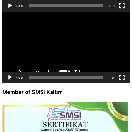
00:00
03:11
Pemutar
Video
00:00
01:00
Member of SMSI Kaltim