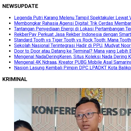
NEWSUPDATE
Legenda Putri Karang Melenu Tampil Spektakuler Lewa
Membongkar Rahasia Agensi Digital: Trik Cerdas Membang
Tantangan Penyediaan Energi di Lokasi Pertambangan Te
RekberPay Perkuat Jasa Rekber Indonesia dengan Smart 
Standard Tooth vs Tiger Tooth vs Rock Tooth: Mana Too
Sekolah Nasional Terintegrasi Hadir di PPU, Mudyat Noor
Door to Door atau Datang ke Terminal? Mana yang Lebih 
Mengenal NadaDeringKeren, Situs Koleksi Nada Dering K
Mengenal 4K Ndraaa, Kreator PUBG Mobile Asal Samarind
Nasion Lasung Kembali Pimpin DPC LPADKT Kota Balik
KRIMINAL