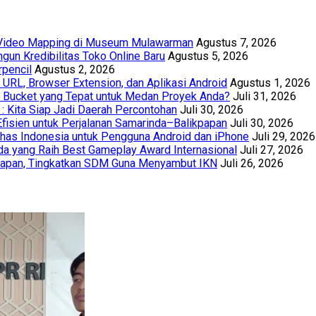
t Video Mapping di Museum Mulawarman
Agustus 7, 2026
un Kredibilitas Toko Online Baru
Agustus 5, 2026
rpencil
Agustus 2, 2026
URL, Browser Extension, dan Aplikasi Android
Agustus 1, 2026
th Bucket yang Tepat untuk Medan Proyek Anda?
Juli 31, 2026
 : Kita Siap Jadi Daerah Percontohan
Juli 30, 2026
Efisien untuk Perjalanan Samarinda–Balikpapan
Juli 30, 2026
has Indonesia untuk Pengguna Android dan iPhone
Juli 29, 2026
a yang Raih Best Gameplay Award Internasional
Juli 27, 2026
papan, Tingkatkan SDM Guna Menyambut IKN
Juli 26, 2026