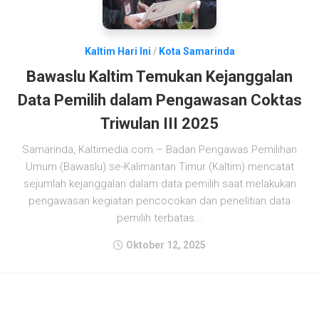
Kaltim Hari Ini
/
Kota Samarinda
Bawaslu Kaltim Temukan Kejanggalan
Data Pemilih dalam Pengawasan Coktas
Triwulan III 2025
Samarinda, Kaltimedia.com – Badan Pengawas Pemilihan
Umum (Bawaslu) se-Kalimantan Timur (Kaltim) mencatat
sejumlah kejanggalan dalam data pemilih saat melakukan
pengawasan kegiatan pencocokan dan penelitian data
pemilih terbatas...
Oktober 12, 2025