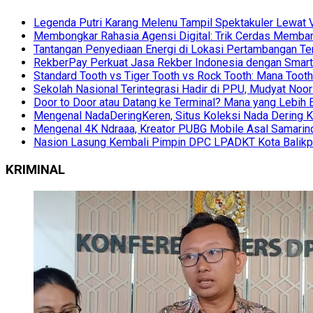
Legenda Putri Karang Melenu Tampil Spektakuler Lewa
Membongkar Rahasia Agensi Digital: Trik Cerdas Membang
Tantangan Penyediaan Energi di Lokasi Pertambangan Te
RekberPay Perkuat Jasa Rekber Indonesia dengan Smart 
Standard Tooth vs Tiger Tooth vs Rock Tooth: Mana Too
Sekolah Nasional Terintegrasi Hadir di PPU, Mudyat Noor
Door to Door atau Datang ke Terminal? Mana yang Lebih 
Mengenal NadaDeringKeren, Situs Koleksi Nada Dering K
Mengenal 4K Ndraaa, Kreator PUBG Mobile Asal Samarind
Nasion Lasung Kembali Pimpin DPC LPADKT Kota Balik
KRIMINAL