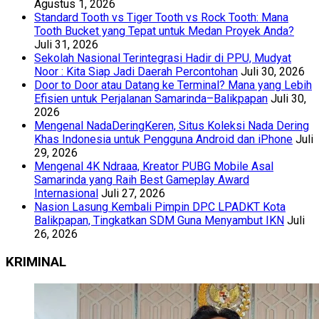
Agustus 1, 2026
Standard Tooth vs Tiger Tooth vs Rock Tooth: Mana
Tooth Bucket yang Tepat untuk Medan Proyek Anda?
Juli 31, 2026
Sekolah Nasional Terintegrasi Hadir di PPU, Mudyat
Noor : Kita Siap Jadi Daerah Percontohan
Juli 30, 2026
Door to Door atau Datang ke Terminal? Mana yang Lebih
Efisien untuk Perjalanan Samarinda–Balikpapan
Juli 30,
2026
Mengenal NadaDeringKeren, Situs Koleksi Nada Dering
Khas Indonesia untuk Pengguna Android dan iPhone
Juli
29, 2026
Mengenal 4K Ndraaa, Kreator PUBG Mobile Asal
Samarinda yang Raih Best Gameplay Award
Internasional
Juli 27, 2026
Nasion Lasung Kembali Pimpin DPC LPADKT Kota
Balikpapan, Tingkatkan SDM Guna Menyambut IKN
Juli
26, 2026
KRIMINAL