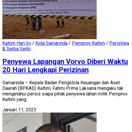
Kaltim Hari Ini
/
Kota Samarinda
/
Pemprov Kaltim
/
Peristiwa
& Serba Serbi
Penyewa Lapangan Vorvo Diberi Waktu
20 Hari Lengkapi Perizinan
Samarinda – Kepala Badan Pengelola Keuangan dan Aset
Daerah (BPKAD) Kaltim, Fahmi Prima Laksana mengaku tak
mengetahui persis siapa pihak penyewa lahan milik Pemprov
Kaltim yang...
Januari 11, 2023