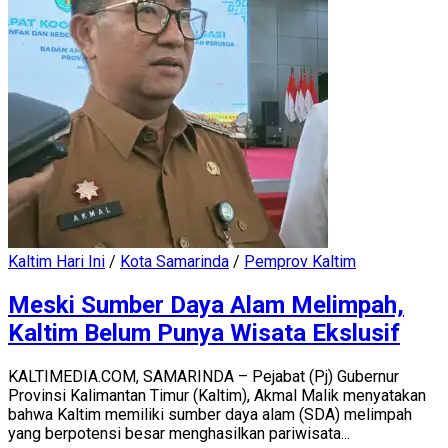
Kaltim Hari Ini
/
Kota Samarinda
/
Pemprov Kaltim
Meski Sumber Daya Alam Melimpah,
Kaltim Belum Punya Wisata Ekslusif
KALTIMEDIA.COM, SAMARINDA – Pejabat (Pj) Gubernur
Provinsi Kalimantan Timur (Kaltim), Akmal Malik menyatakan
bahwa Kaltim memiliki sumber daya alam (SDA) melimpah
yang berpotensi besar menghasilkan pariwisata...