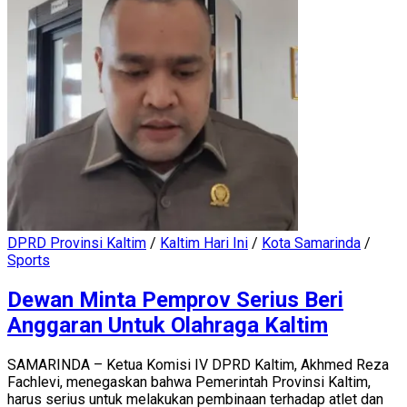
DPRD Provinsi Kaltim
/
Kaltim Hari Ini
/
Kota Samarinda
/
Sports
Dewan Minta Pemprov Serius Beri
Anggaran Untuk Olahraga Kaltim
SAMARINDA – Ketua Komisi IV DPRD Kaltim, Akhmed Reza
Fachlevi, menegaskan bahwa Pemerintah Provinsi Kaltim,
harus serius untuk melakukan pembinaan terhadap atlet dan