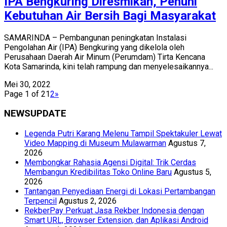
IPA Bengkuring Diresmikan, Penuhi
Kebutuhan Air Bersih Bagi Masyarakat
SAMARINDA – Pembangunan peningkatan Instalasi
Pengolahan Air (IPA) Bengkuring yang dikelola oleh
Perusahaan Daerah Air Minum (Perumdam) Tirta Kencana
Kota Samarinda, kini telah rampung dan menyelesaikannya...
Mei 30, 2022
Page 1 of 2
1
2
»
NEWSUPDATE
Legenda Putri Karang Melenu Tampil Spektakuler Lewat
Video Mapping di Museum Mulawarman
Agustus 7,
2026
Membongkar Rahasia Agensi Digital: Trik Cerdas
Membangun Kredibilitas Toko Online Baru
Agustus 5,
2026
Tantangan Penyediaan Energi di Lokasi Pertambangan
Terpencil
Agustus 2, 2026
RekberPay Perkuat Jasa Rekber Indonesia dengan
Smart URL, Browser Extension, dan Aplikasi Android