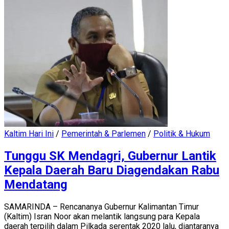
Kaltim Hari Ini
/
Pemerintah & Parlemen
/
Politik & Hukum
Tunggu SK Mendagri, Gubernur Lantik
Kepala Daerah Baru Diagendakan Rabu
Mendatang
SAMARINDA – Rencananya Gubernur Kalimantan Timur
(Kaltim) Isran Noor akan melantik langsung para Kepala
daerah terpilih dalam Pilkada serentak 2020 lalu, diantaranya