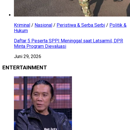
Kriminal
/
Nasional
/
Peristiwa & Serba Serbi
/
Politik &
Hukum
Daftar 5 Peserta SPPI Meninggal saat Latsarmil, DPR
Minta Program Dievaluasi
Juni 29, 2026
ENTERTAINMENT