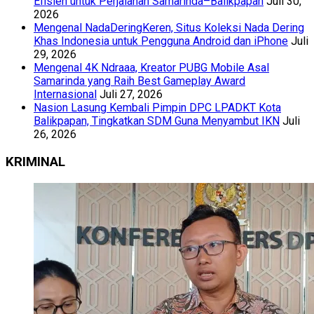
Efisien untuk Perjalanan Samarinda–Balikpapan
Juli 30,
2026
Mengenal NadaDeringKeren, Situs Koleksi Nada Dering
Khas Indonesia untuk Pengguna Android dan iPhone
Juli
29, 2026
Mengenal 4K Ndraaa, Kreator PUBG Mobile Asal
Samarinda yang Raih Best Gameplay Award
Internasional
Juli 27, 2026
Nasion Lasung Kembali Pimpin DPC LPADKT Kota
Balikpapan, Tingkatkan SDM Guna Menyambut IKN
Juli
26, 2026
KRIMINAL