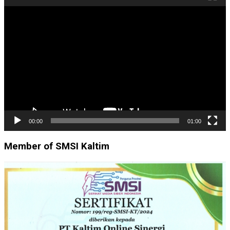
Pemutar
Video
00:00
01:00
Member of SMSI Kaltim