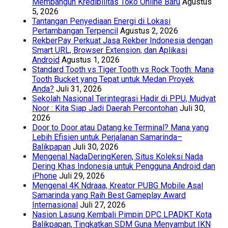
Membangun Kredibilitas Toko Online Baru
Agustus
5, 2026
Tantangan Penyediaan Energi di Lokasi
Pertambangan Terpencil
Agustus 2, 2026
RekberPay Perkuat Jasa Rekber Indonesia dengan
Smart URL, Browser Extension, dan Aplikasi
Android
Agustus 1, 2026
Standard Tooth vs Tiger Tooth vs Rock Tooth: Mana
Tooth Bucket yang Tepat untuk Medan Proyek
Anda?
Juli 31, 2026
Sekolah Nasional Terintegrasi Hadir di PPU, Mudyat
Noor : Kita Siap Jadi Daerah Percontohan
Juli 30,
2026
Door to Door atau Datang ke Terminal? Mana yang
Lebih Efisien untuk Perjalanan Samarinda–
Balikpapan
Juli 30, 2026
Mengenal NadaDeringKeren, Situs Koleksi Nada
Dering Khas Indonesia untuk Pengguna Android dan
iPhone
Juli 29, 2026
Mengenal 4K Ndraaa, Kreator PUBG Mobile Asal
Samarinda yang Raih Best Gameplay Award
Internasional
Juli 27, 2026
Nasion Lasung Kembali Pimpin DPC LPADKT Kota
Balikpapan, Tingkatkan SDM Guna Menyambut IKN