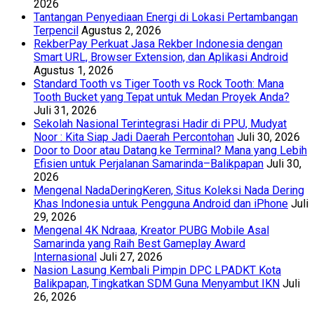
2026
Tantangan Penyediaan Energi di Lokasi Pertambangan
Terpencil
Agustus 2, 2026
RekberPay Perkuat Jasa Rekber Indonesia dengan
Smart URL, Browser Extension, dan Aplikasi Android
Agustus 1, 2026
Standard Tooth vs Tiger Tooth vs Rock Tooth: Mana
Tooth Bucket yang Tepat untuk Medan Proyek Anda?
Juli 31, 2026
Sekolah Nasional Terintegrasi Hadir di PPU, Mudyat
Noor : Kita Siap Jadi Daerah Percontohan
Juli 30, 2026
Door to Door atau Datang ke Terminal? Mana yang Lebih
Efisien untuk Perjalanan Samarinda–Balikpapan
Juli 30,
2026
Mengenal NadaDeringKeren, Situs Koleksi Nada Dering
Khas Indonesia untuk Pengguna Android dan iPhone
Juli
29, 2026
Mengenal 4K Ndraaa, Kreator PUBG Mobile Asal
Samarinda yang Raih Best Gameplay Award
Internasional
Juli 27, 2026
Nasion Lasung Kembali Pimpin DPC LPADKT Kota
Balikpapan, Tingkatkan SDM Guna Menyambut IKN
Juli
26, 2026