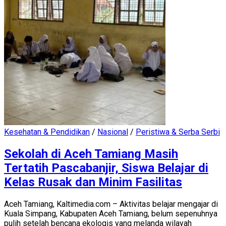
Kesehatan & Pendidikan
/
Nasional
/
Peristiwa & Serba Serbi
Sekolah di Aceh Tamiang Masih
Tertatih Pascabanjir, Siswa Belajar di
Kelas Rusak dan Minim Fasilitas
Aceh Tamiang, Kaltimedia.com – Aktivitas belajar mengajar di
Kuala Simpang, Kabupaten Aceh Tamiang, belum sepenuhnya
pulih setelah bencana ekologis yang melanda wilayah