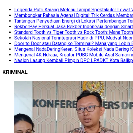
Legenda Putri Karang Melenu Tampil Spektakuler Lewa
Membongkar Rahasia Agensi Digital: Trik Cerdas Membang
Tantangan Penyediaan Energi di Lokasi Pertambangan Te
RekberPay Perkuat Jasa Rekber Indonesia dengan Smart 
Standard Tooth vs Tiger Tooth vs Rock Tooth: Mana Too
Sekolah Nasional Terintegrasi Hadir di PPU, Mudyat Noor
Door to Door atau Datang ke Terminal? Mana yang Lebih 
Mengenal NadaDeringKeren, Situs Koleksi Nada Dering K
Mengenal 4K Ndraaa, Kreator PUBG Mobile Asal Samarind
Nasion Lasung Kembali Pimpin DPC LPADKT Kota Balik
KRIMINAL