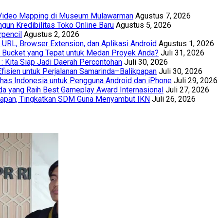
t Video Mapping di Museum Mulawarman
Agustus 7, 2026
un Kredibilitas Toko Online Baru
Agustus 5, 2026
rpencil
Agustus 2, 2026
URL, Browser Extension, dan Aplikasi Android
Agustus 1, 2026
th Bucket yang Tepat untuk Medan Proyek Anda?
Juli 31, 2026
 : Kita Siap Jadi Daerah Percontohan
Juli 30, 2026
Efisien untuk Perjalanan Samarinda–Balikpapan
Juli 30, 2026
has Indonesia untuk Pengguna Android dan iPhone
Juli 29, 2026
a yang Raih Best Gameplay Award Internasional
Juli 27, 2026
papan, Tingkatkan SDM Guna Menyambut IKN
Juli 26, 2026