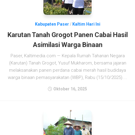
Kabupaten Paser
/
Kaltim Hari Ini
Karutan Tanah Grogot Panen Cabai Hasil
Asimilasi Warga Binaan
Paser, Kaltimedia.com — Kepala Rumah Tahanan Negara
(Karutan) Tanah Grogot, Yusuf Mukharom, bersama jajaran
melaksanakan panen perdana cabai merah hasil budidaya
warga binaan pemasyarakatan (WBP), Rabu (15/10/2025)....
Oktober 16, 2025