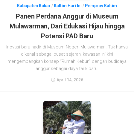
Kabupaten Kukar
/
Kaltim Hari Ini
/
Pemprov Kaltim
Panen Perdana Anggur di Museum
Mulawarman, Dari Edukasi Hijau hingga
Potensi PAD Baru
Inovasi baru hadir di Museum Negeri Mulawarman. Tak hanya
dikenal sebagai pusat sejarah, kawasan ini kini
mengembangkan konsep “Rumah Kebun” dengan budidaya
anggur sebagai daya tarik baru.
April 14, 2026