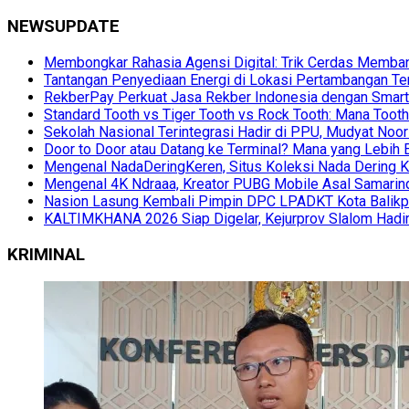
NEWSUPDATE
Membongkar Rahasia Agensi Digital: Trik Cerdas Membang
Tantangan Penyediaan Energi di Lokasi Pertambangan Te
RekberPay Perkuat Jasa Rekber Indonesia dengan Smart 
Standard Tooth vs Tiger Tooth vs Rock Tooth: Mana Too
Sekolah Nasional Terintegrasi Hadir di PPU, Mudyat Noor
Door to Door atau Datang ke Terminal? Mana yang Lebih 
Mengenal NadaDeringKeren, Situs Koleksi Nada Dering K
Mengenal 4K Ndraaa, Kreator PUBG Mobile Asal Samarind
Nasion Lasung Kembali Pimpin DPC LPADKT Kota Balik
KALTIMKHANA 2026 Siap Digelar, Kejurprov Slalom Hadir
KRIMINAL