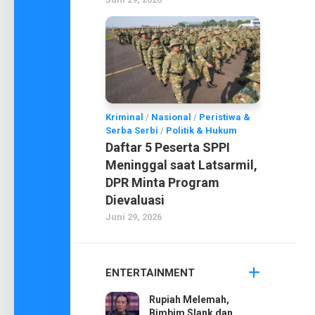
Kriminal
/
Nasional
/
Peristiwa &
Serba Serbi
/
Politik & Hukum
Daftar 5 Peserta SPPI
Meninggal saat Latsarmil,
DPR Minta Program
Dievaluasi
Juni 29, 2026
ENTERTAINMENT
Rupiah Melemah,
Bimbim Slank dan