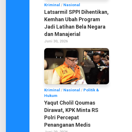
Kriminal
/
Nasional
Latsarmil SPPI Dihentikan,
Kemhan Ubah Program
Jadi Latihan Bela Negara
dan Manajerial
Juni 30, 2026
Kriminal
/
Nasional
/
Politik &
Hukum
Yaqut Cholil Qoumas
Dirawat, KPK Minta RS
Polri Percepat
Penanganan Medis
Juni 29, 2026