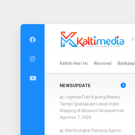
Skip
to
B
content
Kaltim Hari Ini
Nasional
Balikpap
NEWSUPDATE
Legenda Putri Karang Melenu
Tampil Spektakuler Lewat Video
Mapping di Museum Mulawarman
Agustus 7, 2026
Membongkar Rahasia Agensi