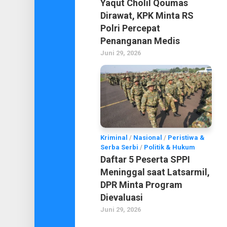
Yaqut Cholil Qoumas
Dirawat, KPK Minta RS
Polri Percepat
Penanganan Medis
Juni 29, 2026
Kriminal
/
Nasional
/
Peristiwa &
Serba Serbi
/
Politik & Hukum
Daftar 5 Peserta SPPI
Meninggal saat Latsarmil,
DPR Minta Program
Dievaluasi
Juni 29, 2026