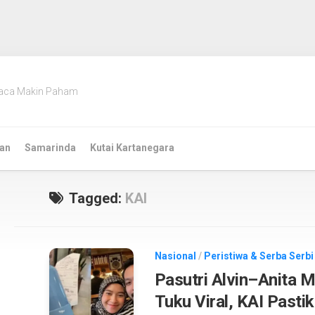
aca Makin Paham
an
Samarinda
Kutai Kartanegara
Tagged:
KAI
Nasional
/
Peristiwa & Serba Serbi
Pasutri Alvin–Anita 
Tuku Viral, KAI Pasti