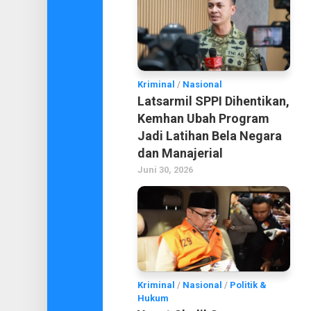
Kriminal
/
Nasional
Latsarmil SPPI Dihentikan,
Kemhan Ubah Program
Jadi Latihan Bela Negara
dan Manajerial
Juni 30, 2026
Kriminal
/
Nasional
/
Politik &
Hukum