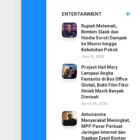
ENTERTAINMENT
Rupiah Melemah,
Bimbim Slank dan
Hindia Soroti Dampak
ke Musisi hingga
Kebutuhan Pokok
Juni 8, 2026
Project Hail Mery
Lampaui Angka
Fantastis di Box Office
Global, Bukti Film Fiksi
Ilmiah Masih Banyak
Diminati
April 29, 2026
Antusiasme
Masyarakat Meningkat,
MPP Paser Perkuat
Jaringan Internet dan
Siapkan Event Konten