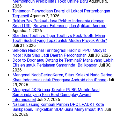
Membangun Kredibilitas Toko Online Baru
Agustus 5,
2026
Tantangan Penyediaan Energi di Lokasi Pertambangan
Terpencil
Agustus 2, 2026
RekberPay Perkuat Jasa Rekber Indonesia dengan
Smart URL, Browser Extension, dan Aplikasi Android
Agustus 1, 2026
Standard Tooth vs Tiger Tooth vs Rock Tooth: Mana
Tooth Bucket yang Tepat untuk Medan Proyek Anda?
Juli 31, 2026
Sekolah Nasional Terintegrasi Hadir di PPU, Mudyat
Noor : Kita Siap Jadi Daerah Percontohan
Juli 30, 2026
Door to Door atau Datang ke Terminal? Mana yang Lebih
Efisien untuk Perjalanan Samarinda–Balikpapan
Juli 30,
2026
Mengenal NadaDeringKeren, Situs Koleksi Nada Dering
Khas Indonesia untuk Pengguna Android dan iPhone
Juli
29, 2026
Mengenal 4K Ndraaa, Kreator PUBG Mobile Asal
Samarinda yang Raih Best Gameplay Award
Internasional
Juli 27, 2026
Nasion Lasung Kembali Pimpin DPC LPADKT Kota
Balikpapan, Tingkatkan SDM Guna Menyambut IKN
Juli
26, 2026