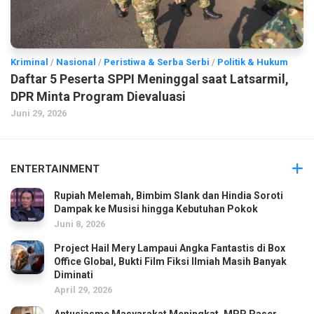
Kriminal
/
Nasional
/
Peristiwa & Serba Serbi
/
Politik & Hukum
Daftar 5 Peserta SPPI Meninggal saat Latsarmil,
DPR Minta Program Dievaluasi
Juni 29, 2026
ENTERTAINMENT
Rupiah Melemah, Bimbim Slank dan Hindia Soroti
Dampak ke Musisi hingga Kebutuhan Pokok
Juni 8, 2026
Project Hail Mery Lampaui Angka Fantastis di Box
Office Global, Bukti Film Fiksi Ilmiah Masih Banyak
Diminati
April 29, 2026
Antusiasme Masyarakat Meningkat, MPP Paser