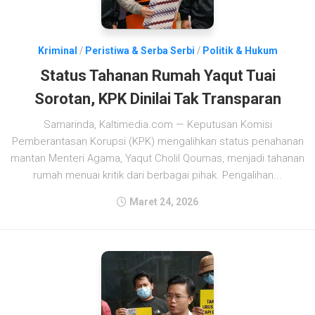
Kriminal
/
Peristiwa & Serba Serbi
/
Politik & Hukum
Status Tahanan Rumah Yaqut Tuai
Sorotan, KPK Dinilai Tak Transparan
Samarinda, Kaltimedia.com — Keputusan Komisi
Pemberantasan Korupsi (KPK) mengalihkan status penahanan
mantan Menteri Agama, Yaqut Cholil Qoumas, menjadi tahanan
rumah menuai kritik dari berbagai pihak. Pengalihan...
Maret 24, 2026