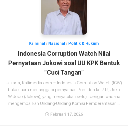
Kriminal
/
Nasional
/
Politik & Hukum
Indonesia Corruption Watch Nilai
Pernyataan Jokowi soal UU KPK Bentuk
“Cuci Tangan”
Jakarta, Kaltimedia.com – Indonesia Corruption Watch (ICW)
buka suara menanggapi pernyataan Presiden ke-7 RI, Joko
Widodo (Jokowi), yang menyatakan setuju dengan wacana
mengembalikan Undang-Undang Komisi Pemberantasan...
Februari 17, 2026