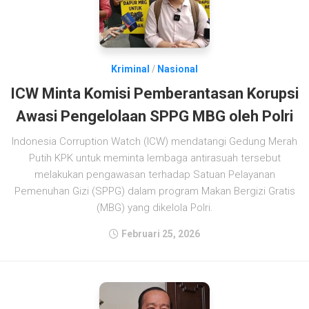
Kriminal
/
Nasional
ICW Minta Komisi Pemberantasan Korupsi
Awasi Pengelolaan SPPG MBG oleh Polri
Indonesia Corruption Watch (ICW) mendatangi Gedung Merah
Putih KPK untuk meminta lembaga antirasuah tersebut
melakukan pengawasan terhadap Satuan Pelayanan
Pemenuhan Gizi (SPPG) dalam program Makan Bergizi Gratis
(MBG) yang dikelola Polri.
Februari 25, 2026