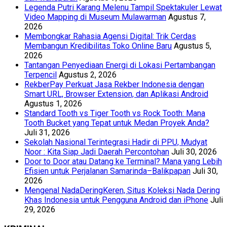
Legenda Putri Karang Melenu Tampil Spektakuler Lewat
Video Mapping di Museum Mulawarman
Agustus 7,
2026
Membongkar Rahasia Agensi Digital: Trik Cerdas
Membangun Kredibilitas Toko Online Baru
Agustus 5,
2026
Tantangan Penyediaan Energi di Lokasi Pertambangan
Terpencil
Agustus 2, 2026
RekberPay Perkuat Jasa Rekber Indonesia dengan
Smart URL, Browser Extension, dan Aplikasi Android
Agustus 1, 2026
Standard Tooth vs Tiger Tooth vs Rock Tooth: Mana
Tooth Bucket yang Tepat untuk Medan Proyek Anda?
Juli 31, 2026
Sekolah Nasional Terintegrasi Hadir di PPU, Mudyat
Noor : Kita Siap Jadi Daerah Percontohan
Juli 30, 2026
Door to Door atau Datang ke Terminal? Mana yang Lebih
Efisien untuk Perjalanan Samarinda–Balikpapan
Juli 30,
2026
Mengenal NadaDeringKeren, Situs Koleksi Nada Dering
Khas Indonesia untuk Pengguna Android dan iPhone
Juli
29, 2026