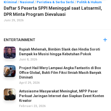
Kriminal
/
Nasional
/
Peristiwa & Serba Serbi
/
Politik & Hukum
Daftar 5 Peserta SPPI Meninggal saat Latsarmil,
DPR Minta Program Dievaluasi
Juni 29, 2026
ENTERTAINMENT
Rupiah Melemah, Bimbim Slank dan Hindia Soroti
Dampak ke Musisi hingga Kebutuhan Pokok
Juni 8, 2026
Project Hail Mery Lampaui Angka Fantastis di Box
Office Global, Bukti Film Fiksi Ilmiah Masih Banyak
Diminati
April 29, 2026
Antusiasme Masyarakat Meningkat, MPP Paser
Perkuat Jaringan Internet dan Siapkan Event Konten
Kreator
Februari 23, 2026