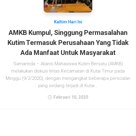
Kaltim Hari Ini
AMKB Kumpul, Singgung Permasalahan
Kutim Termasuk Perusahaan Yang Tidak
Ada Manfaat Untuk Masyarakat
Samarinda – Aliansi Mahasiswa Kutim Bersatu (AMKB)
melakukan diskusi lintas Kecamatan di Kutai Timur pada
Minggu (9/2/2020), dengan mengangkat beberapa persoalan
yang sedang terjadi di Kutai...
Februari 10, 2020