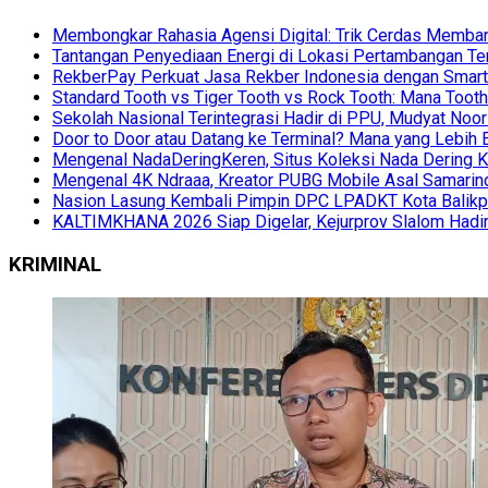
Membongkar Rahasia Agensi Digital: Trik Cerdas Membang
Tantangan Penyediaan Energi di Lokasi Pertambangan Te
RekberPay Perkuat Jasa Rekber Indonesia dengan Smart 
Standard Tooth vs Tiger Tooth vs Rock Tooth: Mana Too
Sekolah Nasional Terintegrasi Hadir di PPU, Mudyat Noor
Door to Door atau Datang ke Terminal? Mana yang Lebih 
Mengenal NadaDeringKeren, Situs Koleksi Nada Dering K
Mengenal 4K Ndraaa, Kreator PUBG Mobile Asal Samarind
Nasion Lasung Kembali Pimpin DPC LPADKT Kota Balik
KALTIMKHANA 2026 Siap Digelar, Kejurprov Slalom Hadir
KRIMINAL