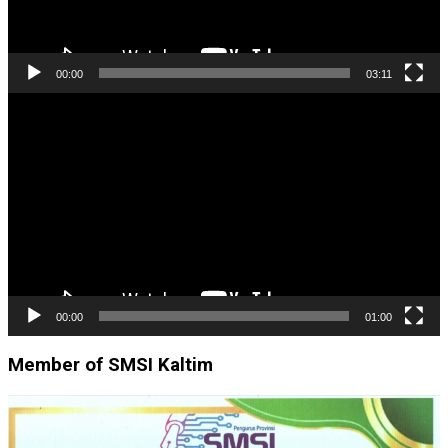
00:00
03:11
Pemutar
Video
00:00
01:00
Member of SMSI Kaltim