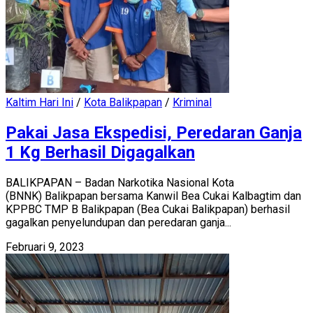
Kaltim Hari Ini
/
Kota Balikpapan
/
Kriminal
Pakai Jasa Ekspedisi, Peredaran Ganja
1 Kg Berhasil Digagalkan
BALIKPAPAN – Badan Narkotika Nasional Kota
(BNNK) Balikpapan bersama Kanwil Bea Cukai Kalbagtim dan
KPPBC TMP B Balikpapan (Bea Cukai Balikpapan) berhasil
gagalkan penyelundupan dan peredaran ganja...
Februari 9, 2023