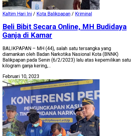
Kaltim Hari Ini
/
Kota Balikpapan
/
Kriminal
Beli Bibit Secara Online, MH Budidaya
Ganja di Kamar
BALIKPAPAN – MH (44), salah satu tersangka yang
diamankan oleh Badan Narkotika Nasional Kota (BNNK)
Balikpapan pada Senin (6/2/2023) lalu atas kepemilikan satu
kilogram ganja kering,...
Februari 10, 2023