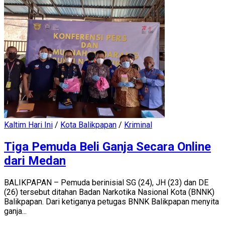
Kaltim Hari Ini
/
Kota Balikpapan
/
Kriminal
Tiga Pemuda Beli Ganja Secara Online
dari Medan
BALIKPAPAN – Pemuda berinisial SG (24), JH (23) dan DE
(26) tersebut ditahan Badan Narkotika Nasional Kota (BNNK)
Balikpapan. Dari ketiganya petugas BNNK Balikpapan menyita
ganja...