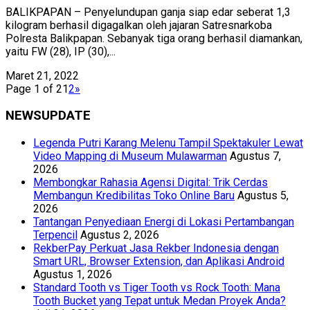
BALIKPAPAN – Penyelundupan ganja siap edar seberat 1,3
kilogram berhasil digagalkan oleh jajaran Satresnarkoba
Polresta Balikpapan. Sebanyak tiga orang berhasil diamankan,
yaitu FW (28), IP (30),...
Maret 21, 2022
Page 1 of 2
1
2
»
NEWSUPDATE
Legenda Putri Karang Melenu Tampil Spektakuler Lewat
Video Mapping di Museum Mulawarman
Agustus 7,
2026
Membongkar Rahasia Agensi Digital: Trik Cerdas
Membangun Kredibilitas Toko Online Baru
Agustus 5,
2026
Tantangan Penyediaan Energi di Lokasi Pertambangan
Terpencil
Agustus 2, 2026
RekberPay Perkuat Jasa Rekber Indonesia dengan
Smart URL, Browser Extension, dan Aplikasi Android
Agustus 1, 2026
Standard Tooth vs Tiger Tooth vs Rock Tooth: Mana
Tooth Bucket yang Tepat untuk Medan Proyek Anda?