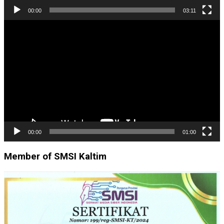
00:00
03:11
Pemutar
Video
00:00
01:00
Member of SMSI Kaltim