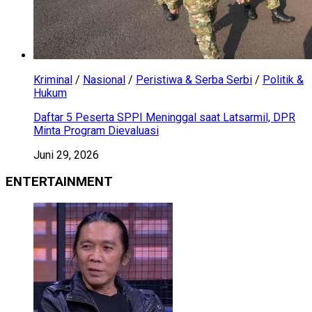
Kriminal
/
Nasional
/
Peristiwa & Serba Serbi
/
Politik &
Hukum
Daftar 5 Peserta SPPI Meninggal saat Latsarmil, DPR
Minta Program Dievaluasi
Juni 29, 2026
ENTERTAINMENT