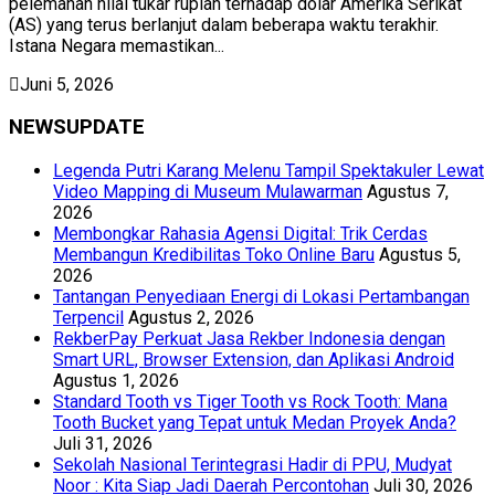
pelemahan nilai tukar rupiah terhadap dolar Amerika Serikat
(AS) yang terus berlanjut dalam beberapa waktu terakhir.
Istana Negara memastikan...
Juni 5, 2026
NEWSUPDATE
Legenda Putri Karang Melenu Tampil Spektakuler Lewat
Video Mapping di Museum Mulawarman
Agustus 7,
2026
Membongkar Rahasia Agensi Digital: Trik Cerdas
Membangun Kredibilitas Toko Online Baru
Agustus 5,
2026
Tantangan Penyediaan Energi di Lokasi Pertambangan
Terpencil
Agustus 2, 2026
RekberPay Perkuat Jasa Rekber Indonesia dengan
Smart URL, Browser Extension, dan Aplikasi Android
Agustus 1, 2026
Standard Tooth vs Tiger Tooth vs Rock Tooth: Mana
Tooth Bucket yang Tepat untuk Medan Proyek Anda?
Juli 31, 2026
Sekolah Nasional Terintegrasi Hadir di PPU, Mudyat
Noor : Kita Siap Jadi Daerah Percontohan
Juli 30, 2026