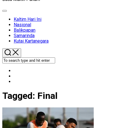
Expand
Menu
Kaltim Hari Ini
Nasional
Balikpapan
Samarinda
Kutai Kartanegara
Tagged:
Final