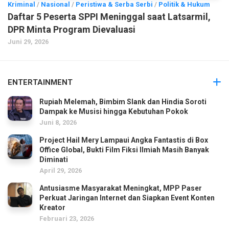
Kriminal
/
Nasional
/
Peristiwa & Serba Serbi
/
Politik & Hukum
Daftar 5 Peserta SPPI Meninggal saat Latsarmil,
DPR Minta Program Dievaluasi
Juni 29, 2026
ENTERTAINMENT
Rupiah Melemah, Bimbim Slank dan Hindia Soroti
Dampak ke Musisi hingga Kebutuhan Pokok
Juni 8, 2026
Project Hail Mery Lampaui Angka Fantastis di Box
Office Global, Bukti Film Fiksi Ilmiah Masih Banyak
Diminati
April 29, 2026
Antusiasme Masyarakat Meningkat, MPP Paser
Perkuat Jaringan Internet dan Siapkan Event Konten
Kreator
Februari 23, 2026