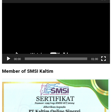
Pemutar
Video
00:00
01:00
Member of SMSI Kaltim