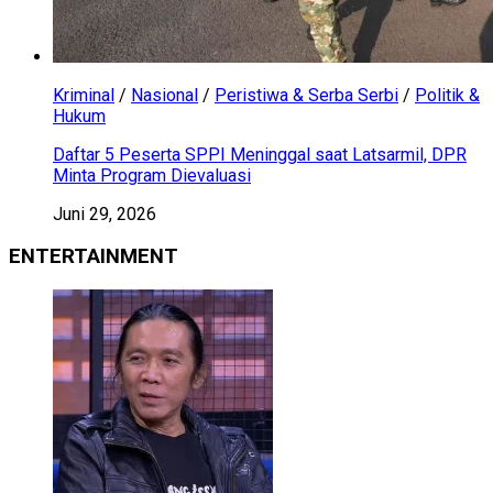
Kriminal
/
Nasional
/
Peristiwa & Serba Serbi
/
Politik &
Hukum
Daftar 5 Peserta SPPI Meninggal saat Latsarmil, DPR
Minta Program Dievaluasi
Juni 29, 2026
ENTERTAINMENT