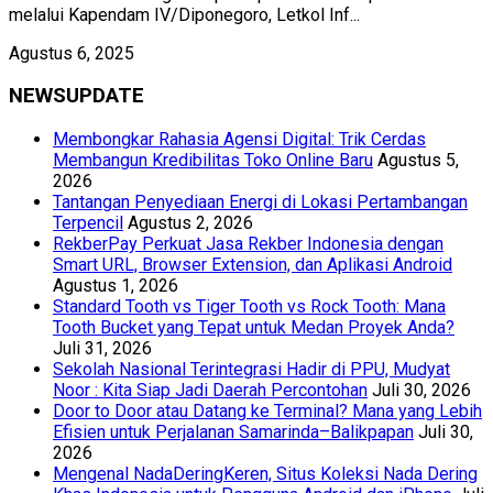
melalui Kapendam IV/Diponegoro, Letkol Inf...
Agustus 6, 2025
NEWSUPDATE
Membongkar Rahasia Agensi Digital: Trik Cerdas
Membangun Kredibilitas Toko Online Baru
Agustus 5,
2026
Tantangan Penyediaan Energi di Lokasi Pertambangan
Terpencil
Agustus 2, 2026
RekberPay Perkuat Jasa Rekber Indonesia dengan
Smart URL, Browser Extension, dan Aplikasi Android
Agustus 1, 2026
Standard Tooth vs Tiger Tooth vs Rock Tooth: Mana
Tooth Bucket yang Tepat untuk Medan Proyek Anda?
Juli 31, 2026
Sekolah Nasional Terintegrasi Hadir di PPU, Mudyat
Noor : Kita Siap Jadi Daerah Percontohan
Juli 30, 2026
Door to Door atau Datang ke Terminal? Mana yang Lebih
Efisien untuk Perjalanan Samarinda–Balikpapan
Juli 30,
2026
Mengenal NadaDeringKeren, Situs Koleksi Nada Dering