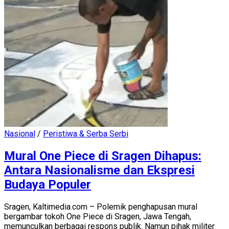
Nasional
/
Peristiwa & Serba Serbi
Mural One Piece di Sragen Dihapus:
Antara Nasionalisme dan Ekspresi
Budaya Populer
Sragen, Kaltimedia.com – Polemik penghapusan mural
bergambar tokoh One Piece di Sragen, Jawa Tengah,
memunculkan berbagai respons publik. Namun pihak militer