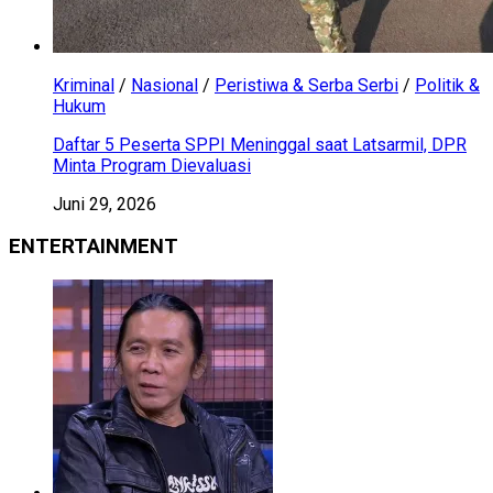
Kriminal
/
Nasional
/
Peristiwa & Serba Serbi
/
Politik &
Hukum
Daftar 5 Peserta SPPI Meninggal saat Latsarmil, DPR
Minta Program Dievaluasi
Juni 29, 2026
ENTERTAINMENT