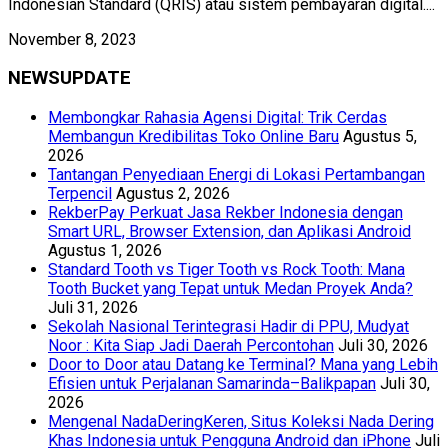
Indonesian Standard (QRIS) atau sistem pembayaran digital....
November 8, 2023
NEWSUPDATE
Membongkar Rahasia Agensi Digital: Trik Cerdas
Membangun Kredibilitas Toko Online Baru
Agustus 5,
2026
Tantangan Penyediaan Energi di Lokasi Pertambangan
Terpencil
Agustus 2, 2026
RekberPay Perkuat Jasa Rekber Indonesia dengan
Smart URL, Browser Extension, dan Aplikasi Android
Agustus 1, 2026
Standard Tooth vs Tiger Tooth vs Rock Tooth: Mana
Tooth Bucket yang Tepat untuk Medan Proyek Anda?
Juli 31, 2026
Sekolah Nasional Terintegrasi Hadir di PPU, Mudyat
Noor : Kita Siap Jadi Daerah Percontohan
Juli 30, 2026
Door to Door atau Datang ke Terminal? Mana yang Lebih
Efisien untuk Perjalanan Samarinda–Balikpapan
Juli 30,
2026
Mengenal NadaDeringKeren, Situs Koleksi Nada Dering
Khas Indonesia untuk Pengguna Android dan iPhone
Juli