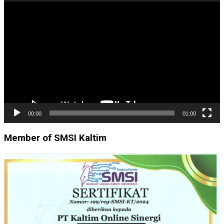
Pemutar
Video
00:00
01:00
Member of SMSI Kaltim