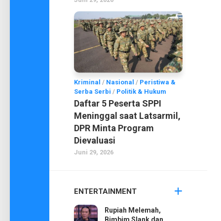
Kriminal
/
Nasional
/
Peristiwa &
Serba Serbi
/
Politik & Hukum
Daftar 5 Peserta SPPI
Meninggal saat Latsarmil,
DPR Minta Program
Dievaluasi
Juni 29, 2026
ENTERTAINMENT
Rupiah Melemah,
Bimbim Slank dan