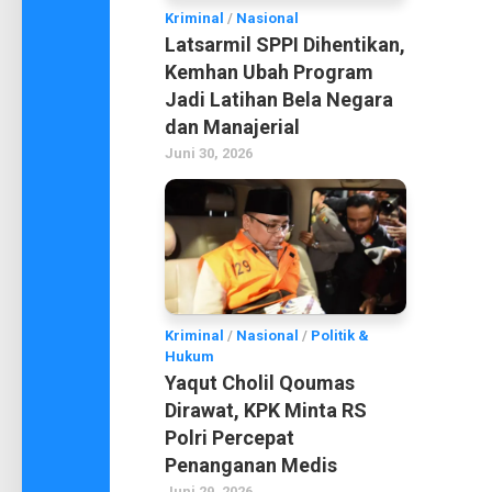
Kriminal
/
Nasional
Latsarmil SPPI Dihentikan,
Kemhan Ubah Program
Jadi Latihan Bela Negara
dan Manajerial
Juni 30, 2026
Kriminal
/
Nasional
/
Politik &
Hukum
Yaqut Cholil Qoumas
Dirawat, KPK Minta RS
Polri Percepat
Penanganan Medis
Juni 29, 2026