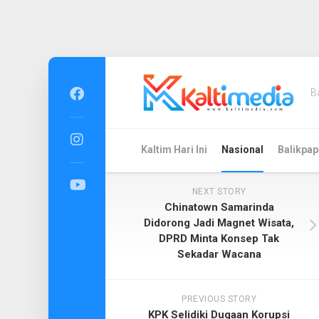
Skip
to
B
content
Kaltim Hari Ini
Nasional
Balikpap
NEXT STORY
Chinatown Samarinda
Didorong Jadi Magnet Wisata,
DPRD Minta Konsep Tak
Sekadar Wacana
PREVIOUS STORY
KPK Selidiki Dugaan Korupsi