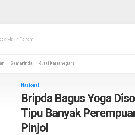
aca Makin Paham
an
Samarinda
Kutai Kartanegara
Nasional
Bripda Bagus Yoga Disor
Tipu Banyak Perempuan
Pinjol