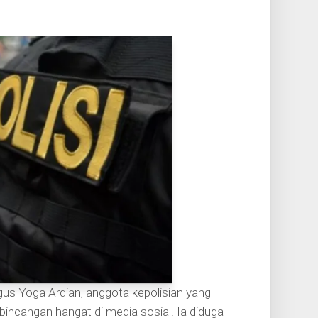
s Yoga Ardian, anggota kepolisian yang
incangan hangat di media sosial. Ia diduga