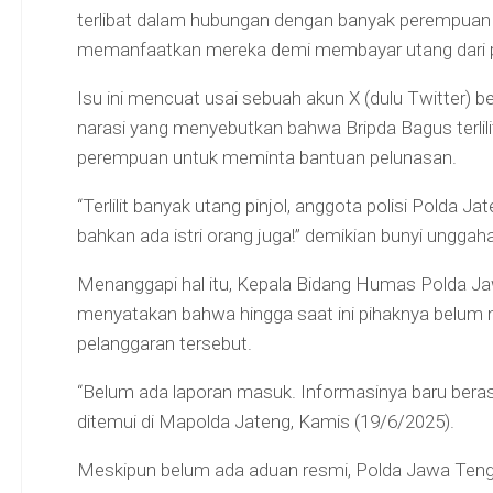
terlibat dalam hubungan dengan banyak perempua
memanfaatkan mereka demi membayar utang dari pin
Isu ini mencuat usai sebuah akun X (dulu Twitter)
narasi yang menyebutkan bahwa Bripda Bagus terlili
perempuan untuk meminta bantuan pelunasan.
“Terlilit banyak utang pinjol, anggota polisi Polda J
bahkan ada istri orang juga!” demikian bunyi unggaha
Menanggapi hal itu, Kepala Bidang Humas Polda J
menyatakan bahwa hingga saat ini pihaknya belum 
pelanggaran tersebut.
“Belum ada laporan masuk. Informasinya baru berasal
ditemui di Mapolda Jateng, Kamis (19/6/2025).
Meskipun belum ada aduan resmi, Polda Jawa Teng