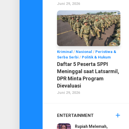
Juni 29, 2026
Kriminal
/
Nasional
/
Peristiwa &
Serba Serbi
/
Politik & Hukum
Daftar 5 Peserta SPPI
Meninggal saat Latsarmil,
DPR Minta Program
Dievaluasi
Juni 29, 2026
ENTERTAINMENT
Rupiah Melemah,