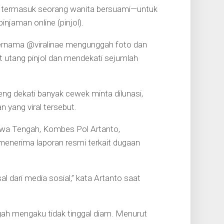
n termasuk seorang wanita bersuami—untuk
jaman online (pinjol).
 bernama @viralinae mengunggah foto dan
t utang pinjol dan mendekati sejumlah
ateng dekati banyak cewek minta dilunasi,
n yang viral tersebut.
awa Tengah, Kombes Pol Artanto,
menerima laporan resmi terkait dugaan
 dari media sosial,” kata Artanto saat
ah mengaku tidak tinggal diam. Menurut