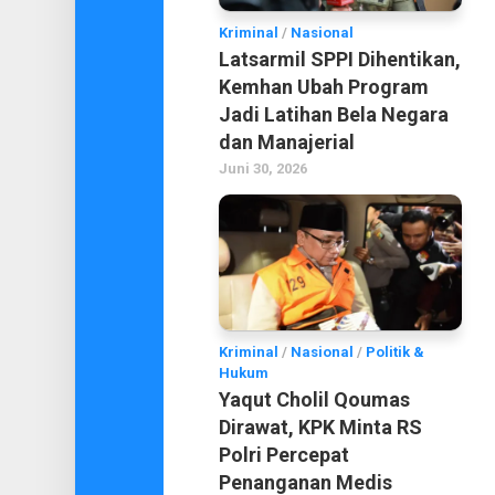
Kriminal
/
Nasional
Latsarmil SPPI Dihentikan,
Kemhan Ubah Program
Jadi Latihan Bela Negara
dan Manajerial
Juni 30, 2026
Kriminal
/
Nasional
/
Politik &
Hukum
Yaqut Cholil Qoumas
Dirawat, KPK Minta RS
Polri Percepat
Penanganan Medis