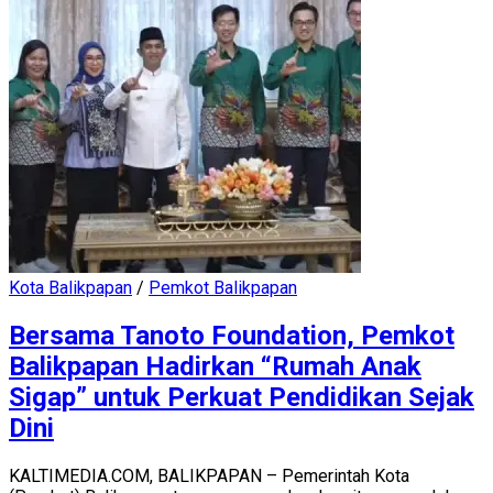
Kota Balikpapan
/
Pemkot Balikpapan
Bersama Tanoto Foundation, Pemkot
Balikpapan Hadirkan “Rumah Anak
Sigap” untuk Perkuat Pendidikan Sejak
Dini
KALTIMEDIA.COM, BALIKPAPAN – Pemerintah Kota