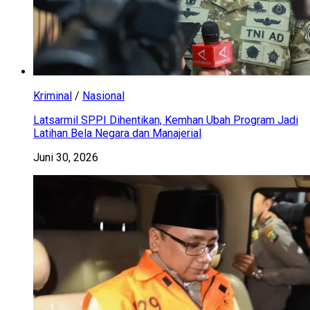
Kriminal
/
Nasional
Latsarmil SPPI Dihentikan, Kemhan Ubah Program Jadi
Latihan Bela Negara dan Manajerial
Juni 30, 2026