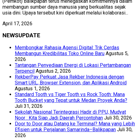
(Pemkot) Balikpapan terus menegaskan komitmennya dalam
membangun sumber daya manusia yang berkualitas sejak
usia dini. Upaya tersebut kini diperkuat melalui kolaborasi...
April 17, 2026
NEWSUPDATE
Membongkar Rahasia Agensi Digital: Trik Cerdas
Membangun Kredibilitas Toko Online Baru
Agustus 5,
2026
Tantangan Penyediaan Energi di Lokasi Pertambangan
Terpencil
Agustus 2, 2026
RekberPay Perkuat Jasa Rekber Indonesia dengan
Smart URL, Browser Extension, dan Aplikasi Android
Agustus 1, 2026
Standard Tooth vs Tiger Tooth vs Rock Tooth: Mana
Tooth Bucket yang Tepat untuk Medan Proyek Anda?
Juli 31, 2026
Sekolah Nasional Terintegrasi Hadir di PPU, Mudyat
Noor : Kita Siap Jadi Daerah Percontohan
Juli 30, 2026
Door to Door atau Datang ke Terminal? Mana yang Lebih
Efisien untuk Perjalanan Samarinda–Balikpapan
Juli 30,
2026