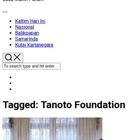
Expand
Menu
Kaltim Hari Ini
Nasional
Balikpapan
Samarinda
Kutai Kartanegara
Tagged:
Tanoto Foundation