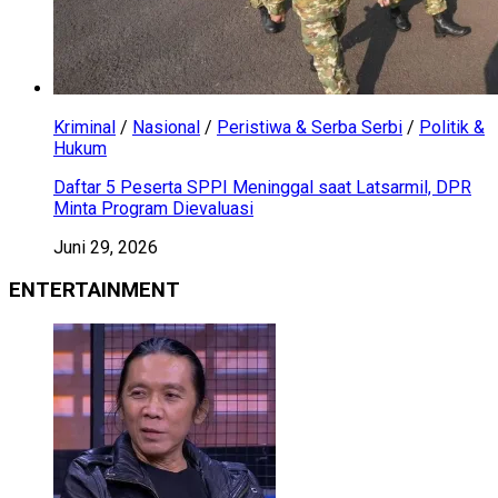
Kriminal
/
Nasional
/
Peristiwa & Serba Serbi
/
Politik &
Hukum
Daftar 5 Peserta SPPI Meninggal saat Latsarmil, DPR
Minta Program Dievaluasi
Juni 29, 2026
ENTERTAINMENT