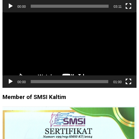
00:00
03:11
Pemutar
Video
00:00
01:00
Member of SMSI Kaltim