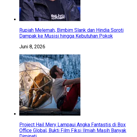
Rupiah Melemah, Bimbim Slank dan Hindia Soroti
Dampak ke Musisi hingga Kebutuhan Pokok
Juni 8, 2026
Project Hail Mery Lampaui Angka Fantastis di Box
Office Global, Bukti Film Fiksi Ilmiah Masih Banyak
Diminati