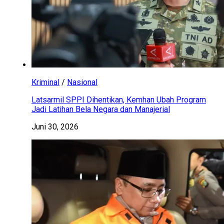
Kriminal
/
Nasional
Latsarmil SPPI Dihentikan, Kemhan Ubah Program
Jadi Latihan Bela Negara dan Manajerial
Juni 30, 2026