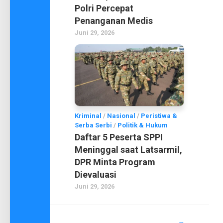
Polri Percepat
Penanganan Medis
Juni 29, 2026
Kriminal
/
Nasional
/
Peristiwa &
Serba Serbi
/
Politik & Hukum
Daftar 5 Peserta SPPI
Meninggal saat Latsarmil,
DPR Minta Program
Dievaluasi
Juni 29, 2026