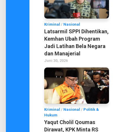
Kriminal
/
Nasional
Latsarmil SPPI Dihentikan,
Kemhan Ubah Program
Jadi Latihan Bela Negara
dan Manajerial
Juni 30, 2026
Kriminal
/
Nasional
/
Politik &
Hukum
Yaqut Cholil Qoumas
Dirawat, KPK Minta RS