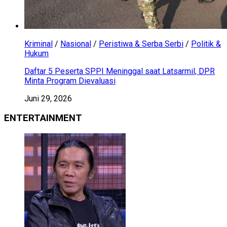
Kriminal
/
Nasional
/
Peristiwa & Serba Serbi
/
Politik &
Hukum
Daftar 5 Peserta SPPI Meninggal saat Latsarmil, DPR
Minta Program Dievaluasi
Juni 29, 2026
ENTERTAINMENT