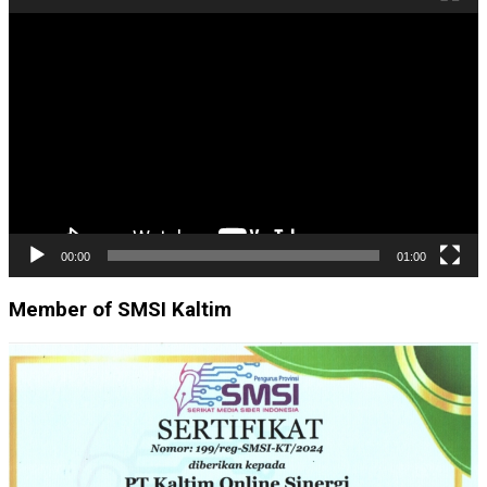
Pemutar
Video
00:00
01:00
Member of SMSI Kaltim