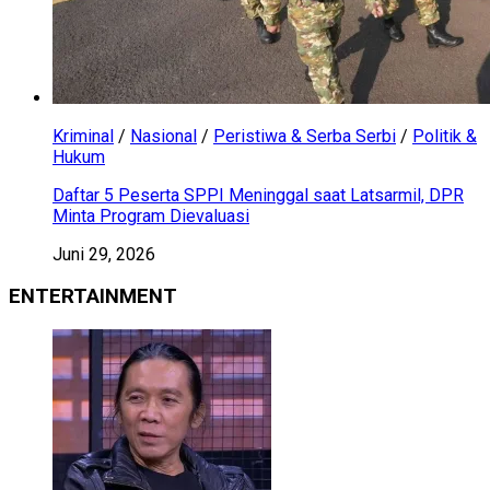
Kriminal
/
Nasional
/
Peristiwa & Serba Serbi
/
Politik &
Hukum
Daftar 5 Peserta SPPI Meninggal saat Latsarmil, DPR
Minta Program Dievaluasi
Juni 29, 2026
ENTERTAINMENT