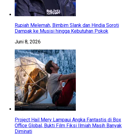
Rupiah Melemah, Bimbim Slank dan Hindia Soroti
Dampak ke Musisi hingga Kebutuhan Pokok
Juni 8, 2026
Project Hail Mery Lampaui Angka Fantastis di Box
Office Global, Bukti Film Fiksi Ilmiah Masih Banyak
Diminati