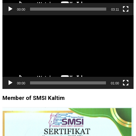
00:00
03:11
Pemutar
Video
00:00
01:00
Member of SMSI Kaltim