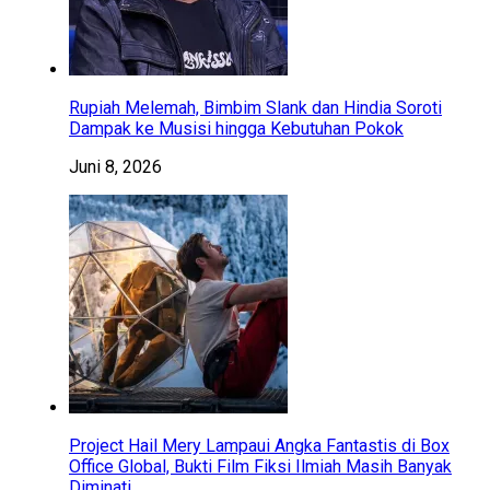
Rupiah Melemah, Bimbim Slank dan Hindia Soroti
Dampak ke Musisi hingga Kebutuhan Pokok
Juni 8, 2026
Project Hail Mery Lampaui Angka Fantastis di Box
Office Global, Bukti Film Fiksi Ilmiah Masih Banyak
Diminati