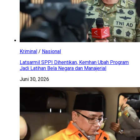
Kriminal
/
Nasional
Latsarmil SPPI Dihentikan, Kemhan Ubah Program
Jadi Latihan Bela Negara dan Manajerial
Juni 30, 2026