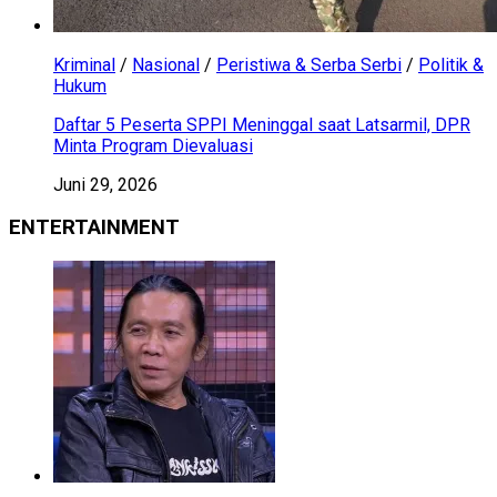
Kriminal
/
Nasional
/
Peristiwa & Serba Serbi
/
Politik &
Hukum
Daftar 5 Peserta SPPI Meninggal saat Latsarmil, DPR
Minta Program Dievaluasi
Juni 29, 2026
ENTERTAINMENT