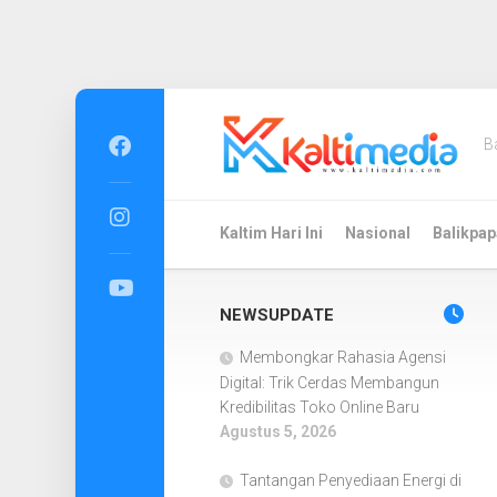
Skip
to
B
content
Kaltim Hari Ini
Nasional
Balikpap
NEWSUPDATE
Membongkar Rahasia Agensi
Digital: Trik Cerdas Membangun
Kredibilitas Toko Online Baru
Agustus 5, 2026
Tantangan Penyediaan Energi di