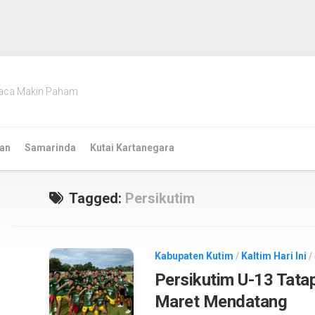
aca Makin Paham
an
Samarinda
Kutai Kartanegara
Tagged:
Persikutim
Kabupaten Kutim
/
Kaltim Hari Ini
/
Persikutim U-13 Tatap
Maret Mendatang