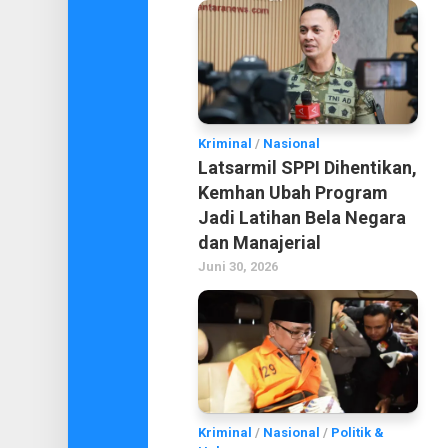
Kriminal
/
Nasional
Latsarmil SPPI Dihentikan,
Kemhan Ubah Program
Jadi Latihan Bela Negara
dan Manajerial
Juni 30, 2026
Kriminal
/
Nasional
/
Politik &