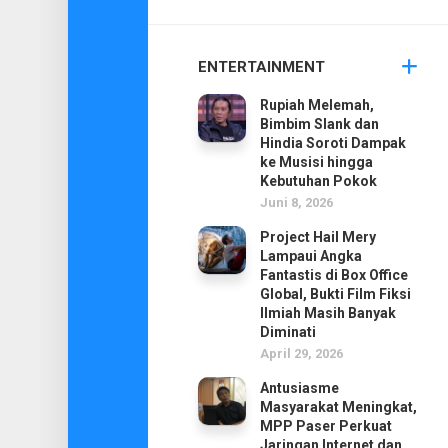
ENTERTAINMENT
Rupiah Melemah,
Bimbim Slank dan
Hindia Soroti Dampak
ke Musisi hingga
Kebutuhan Pokok
Juni 8, 2026
Project Hail Mery
Lampaui Angka
Fantastis di Box Office
Global, Bukti Film Fiksi
Ilmiah Masih Banyak
Diminati
April 29, 2026
Antusiasme
Masyarakat Meningkat,
MPP Paser Perkuat
Jaringan Internet dan