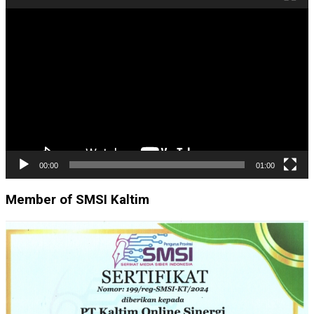
Pemutar
Video
00:00
01:00
Member of SMSI Kaltim