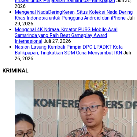
Efisien untuk Perjalanan Samarinda–Balikpapan
Juli 30,
2026
Mengenal NadaDeringKeren, Situs Koleksi Nada Dering
Khas Indonesia untuk Pengguna Android dan iPhone
Juli
29, 2026
Mengenal 4K Ndraaa, Kreator PUBG Mobile Asal
Samarinda yang Raih Best Gameplay Award
Internasional
Juli 27, 2026
Nasion Lasung Kembali Pimpin DPC LPADKT Kota
Balikpapan, Tingkatkan SDM Guna Menyambut IKN
Juli
26, 2026
KRIMINAL