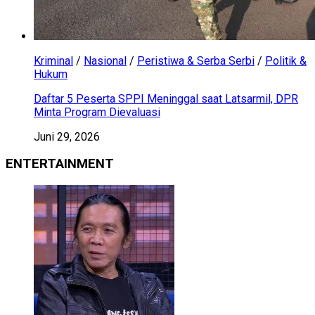
Kriminal
/
Nasional
/
Peristiwa & Serba Serbi
/
Politik &
Hukum
Daftar 5 Peserta SPPI Meninggal saat Latsarmil, DPR
Minta Program Dievaluasi
Juni 29, 2026
ENTERTAINMENT