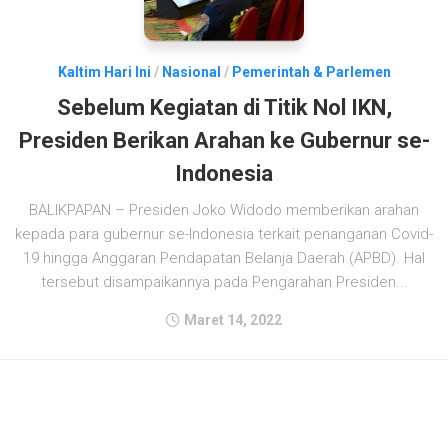
Kaltim Hari Ini
/
Nasional
/
Pemerintah & Parlemen
Sebelum Kegiatan di Titik Nol IKN,
Presiden Berikan Arahan ke Gubernur se-
Indonesia
BALIKPAPAN – Presiden Joko Widodo memberikan arahan
kepada para gubernur se-Indonesia terkait penanganan Covid-
19 hingga Anggaran Pendapatan Belanja Daerah (APBD). Hal
tersebut disampaikannya pada Pengarahan Presiden...
Maret 14, 2022