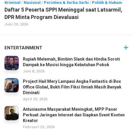
Kriminal
/
Nasional
/
Peristiwa & Serba Serbi
/
Politik & Hukum
Daftar 5 Peserta SPPI Meninggal saat Latsarmil,
DPR Minta Program Dievaluasi
Juni 29, 2026
ENTERTAINMENT
Rupiah Melemah, Bimbim Slank dan Hindia Soroti
Dampak ke Musisi hingga Kebutuhan Pokok
Juni 8, 2026
Project Hail Mery Lampaui Angka Fantastis di Box
Office Global, Bukti Film Fiksi Ilmiah Masih Banyak
Diminati
April 29, 2026
Antusiasme Masyarakat Meningkat, MPP Paser
Perkuat Jaringan Internet dan Siapkan Event Konten
Kreator
Februari 23, 2026