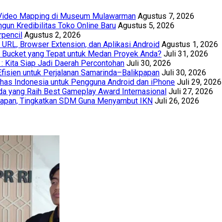
t Video Mapping di Museum Mulawarman
Agustus 7, 2026
un Kredibilitas Toko Online Baru
Agustus 5, 2026
rpencil
Agustus 2, 2026
URL, Browser Extension, dan Aplikasi Android
Agustus 1, 2026
th Bucket yang Tepat untuk Medan Proyek Anda?
Juli 31, 2026
 : Kita Siap Jadi Daerah Percontohan
Juli 30, 2026
Efisien untuk Perjalanan Samarinda–Balikpapan
Juli 30, 2026
has Indonesia untuk Pengguna Android dan iPhone
Juli 29, 2026
a yang Raih Best Gameplay Award Internasional
Juli 27, 2026
papan, Tingkatkan SDM Guna Menyambut IKN
Juli 26, 2026