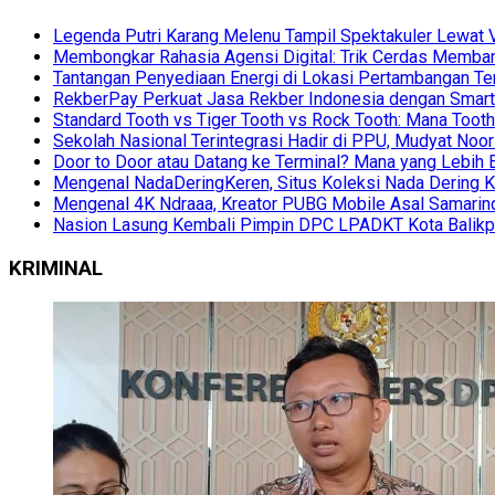
Legenda Putri Karang Melenu Tampil Spektakuler Lewa
Membongkar Rahasia Agensi Digital: Trik Cerdas Membang
Tantangan Penyediaan Energi di Lokasi Pertambangan Te
RekberPay Perkuat Jasa Rekber Indonesia dengan Smart 
Standard Tooth vs Tiger Tooth vs Rock Tooth: Mana Too
Sekolah Nasional Terintegrasi Hadir di PPU, Mudyat Noor
Door to Door atau Datang ke Terminal? Mana yang Lebih 
Mengenal NadaDeringKeren, Situs Koleksi Nada Dering K
Mengenal 4K Ndraaa, Kreator PUBG Mobile Asal Samarind
Nasion Lasung Kembali Pimpin DPC LPADKT Kota Balik
KRIMINAL