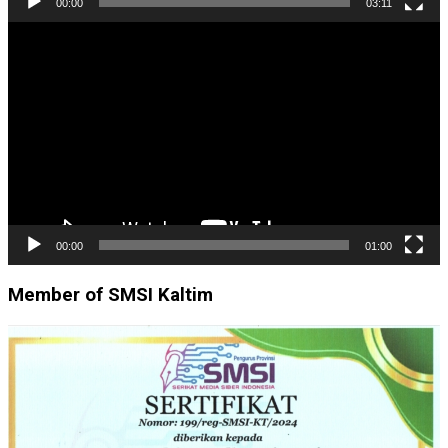
00:00
03:11
Pemutar
Video
00:00
01:00
Member of SMSI Kaltim