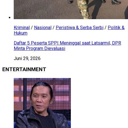
Kriminal
/
Nasional
/
Peristiwa & Serba Serbi
/
Politik &
Hukum
Daftar 5 Peserta SPPI Meninggal saat Latsarmil, DPR
Minta Program Dievaluasi
Juni 29, 2026
ENTERTAINMENT