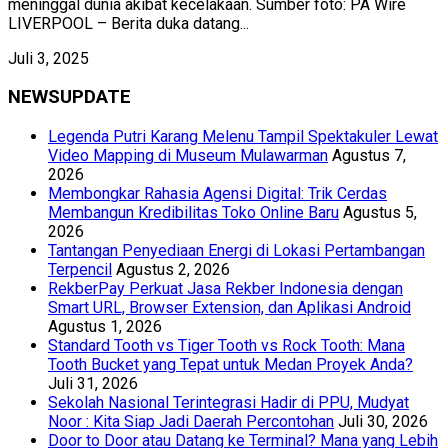
meninggal dunia akibat kecelakaan. Sumber foto: PA Wire
LIVERPOOL – Berita duka datang...
Juli 3, 2025
NEWSUPDATE
Legenda Putri Karang Melenu Tampil Spektakuler Lewat
Video Mapping di Museum Mulawarman
Agustus 7,
2026
Membongkar Rahasia Agensi Digital: Trik Cerdas
Membangun Kredibilitas Toko Online Baru
Agustus 5,
2026
Tantangan Penyediaan Energi di Lokasi Pertambangan
Terpencil
Agustus 2, 2026
RekberPay Perkuat Jasa Rekber Indonesia dengan
Smart URL, Browser Extension, dan Aplikasi Android
Agustus 1, 2026
Standard Tooth vs Tiger Tooth vs Rock Tooth: Mana
Tooth Bucket yang Tepat untuk Medan Proyek Anda?
Juli 31, 2026
Sekolah Nasional Terintegrasi Hadir di PPU, Mudyat
Noor : Kita Siap Jadi Daerah Percontohan
Juli 30, 2026
Door to Door atau Datang ke Terminal? Mana yang Lebih