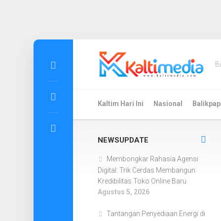
Skip
to
B
content
Kaltim Hari Ini
Nasional
Balikpap
NEWSUPDATE
Membongkar Rahasia Agensi
Digital: Trik Cerdas Membangun
Kredibilitas Toko Online Baru
Agustus 5, 2026
Tantangan Penyediaan Energi di