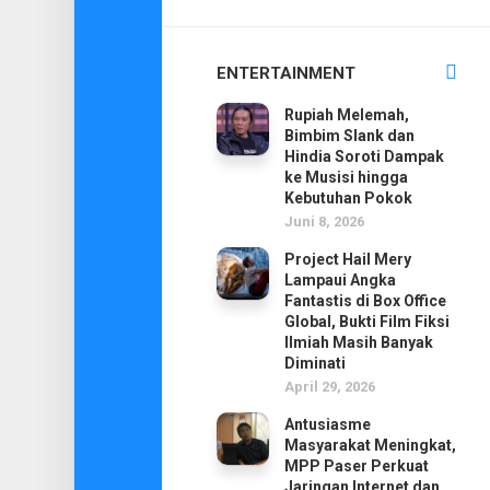
ENTERTAINMENT
Rupiah Melemah,
Bimbim Slank dan
Hindia Soroti Dampak
ke Musisi hingga
Kebutuhan Pokok
Juni 8, 2026
Project Hail Mery
Lampaui Angka
Fantastis di Box Office
Global, Bukti Film Fiksi
Ilmiah Masih Banyak
Diminati
April 29, 2026
Antusiasme
Masyarakat Meningkat,
MPP Paser Perkuat
Jaringan Internet dan