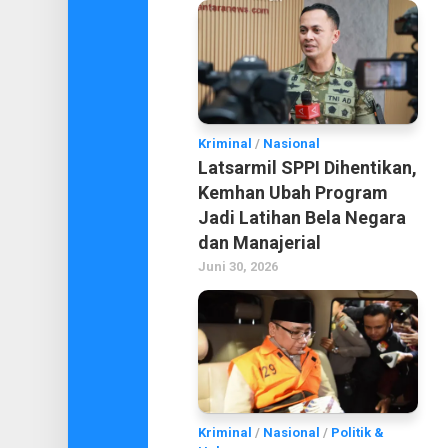
Kriminal
/
Nasional
Latsarmil SPPI Dihentikan,
Kemhan Ubah Program
Jadi Latihan Bela Negara
dan Manajerial
Juni 30, 2026
Kriminal
/
Nasional
/
Politik &