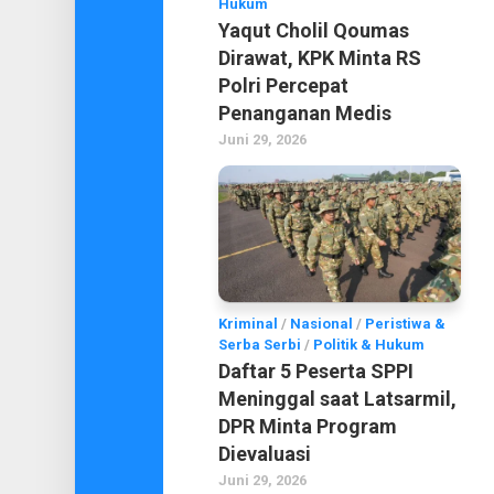
Hukum
Yaqut Cholil Qoumas
Dirawat, KPK Minta RS
Polri Percepat
Penanganan Medis
Juni 29, 2026
Kriminal
/
Nasional
/
Peristiwa &
Serba Serbi
/
Politik & Hukum
Daftar 5 Peserta SPPI
Meninggal saat Latsarmil,
DPR Minta Program
Dievaluasi
Juni 29, 2026