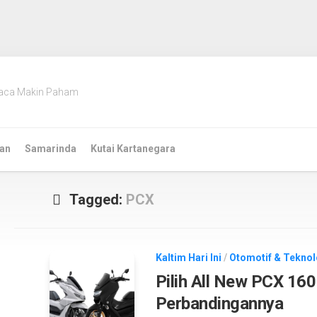
aca Makin Paham
an
Samarinda
Kutai Kartanegara
Tagged:
PCX
Kaltim Hari Ini
/
Otomotif & Teknol
Pilih All New PCX 16
Perbandingannya