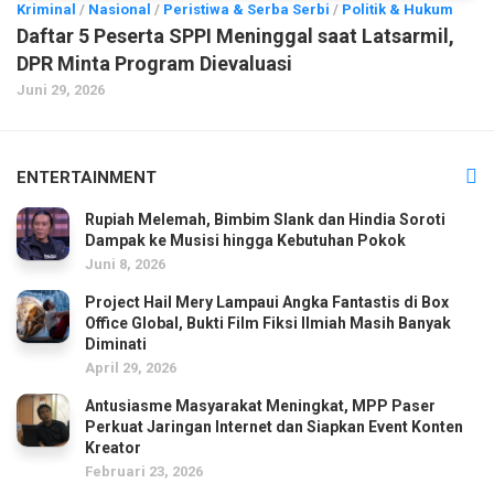
Kriminal
/
Nasional
/
Peristiwa & Serba Serbi
/
Politik & Hukum
Daftar 5 Peserta SPPI Meninggal saat Latsarmil,
DPR Minta Program Dievaluasi
Juni 29, 2026
ENTERTAINMENT
Rupiah Melemah, Bimbim Slank dan Hindia Soroti
Dampak ke Musisi hingga Kebutuhan Pokok
Juni 8, 2026
Project Hail Mery Lampaui Angka Fantastis di Box
Office Global, Bukti Film Fiksi Ilmiah Masih Banyak
Diminati
April 29, 2026
Antusiasme Masyarakat Meningkat, MPP Paser
Perkuat Jaringan Internet dan Siapkan Event Konten
Kreator
Februari 23, 2026