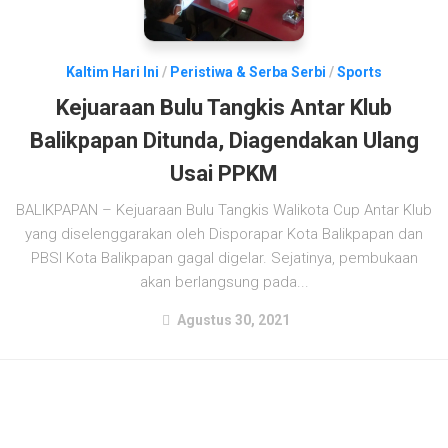
Kaltim Hari Ini
/
Peristiwa & Serba Serbi
/
Sports
Kejuaraan Bulu Tangkis Antar Klub
Balikpapan Ditunda, Diagendakan Ulang
Usai PPKM
BALIKPAPAN – Kejuaraan Bulu Tangkis Walikota Cup Antar Klub
yang diselenggarakan oleh Disporapar Kota Balikpapan dan
PBSI Kota Balikpapan gagal digelar. Sejatinya, pembukaan
akan berlangsung pada...
Agustus 30, 2021