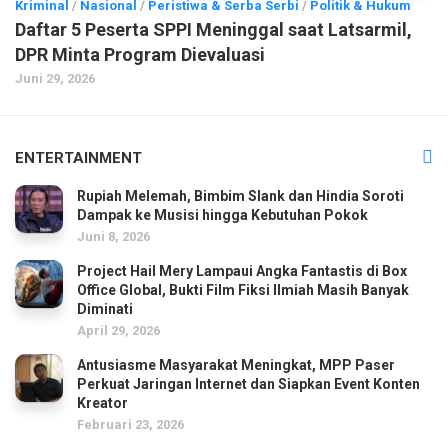
Kriminal
/
Nasional
/
Peristiwa & Serba Serbi
/
Politik & Hukum
Daftar 5 Peserta SPPI Meninggal saat Latsarmil,
DPR Minta Program Dievaluasi
Juni 29, 2026
ENTERTAINMENT
Rupiah Melemah, Bimbim Slank dan Hindia Soroti
Dampak ke Musisi hingga Kebutuhan Pokok
Juni 8, 2026
Project Hail Mery Lampaui Angka Fantastis di Box
Office Global, Bukti Film Fiksi Ilmiah Masih Banyak
Diminati
April 29, 2026
Antusiasme Masyarakat Meningkat, MPP Paser
Perkuat Jaringan Internet dan Siapkan Event Konten
Kreator
Februari 23, 2026